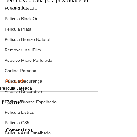
películas Jateada para privacidade do 
ambiente.
Película Jateada
Película Black Out
Película Prata
Película Bronze Natural
Remover InsulFilm
Adesivo Micro Perfurado
Cortina Romana
#Jateado
Película Segurança
Película Jateada
Adesivo Decorativo
Película Bronze Espelhado
Película Listras
Película G35
Comentários
Película Azul Espelhado