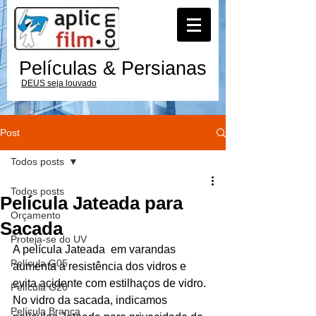
Películas & Persianas
DEUS seja louvado
Post
Todos posts
Todos posts
Película Jateada para
Orçamento
Sacada
Proteja-se do UV
A película Jateada  em varandas  
Película G05
aumenta a resistência dos vidros e 
evita acidente com estilhaços de vidro.
Película G20
No vidro da sacada, indicamos 
Película Branca