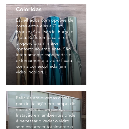
Películas Espelhadas
Coloridas
Espelhados com opções de
cores entre elas a Ouro,
Bronze, Azul, Verde, Fumê e
Prata. Refletem o calor e
proporcionam maior
conforto ao ambiente. São
internamente espelhadas e
externamente o vidro ficará
com a cor escolhida (em
vidro incolor).
Película Branca para
Mesas ou Vitrines
Película em diversas cores
para instalação em tampo de
mesa, vitrines ou janelas.
Instação em ambientes onde
é necessário vedar o vidro
sem escurecer totalmente o