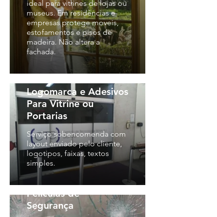
ideal para vitrines de lojas ou
museus. Em residências e
empresas protege moveis,
estofamentos e pisos de
madeira. Não altera a
fachada.
Logomarca e Adesivos
Para Vitrine ou
Portarias
Serviço sobencomenda com
layout enviado pelo cliente,
logotipos, faixas, textos
simples.
Películas de
Segurança