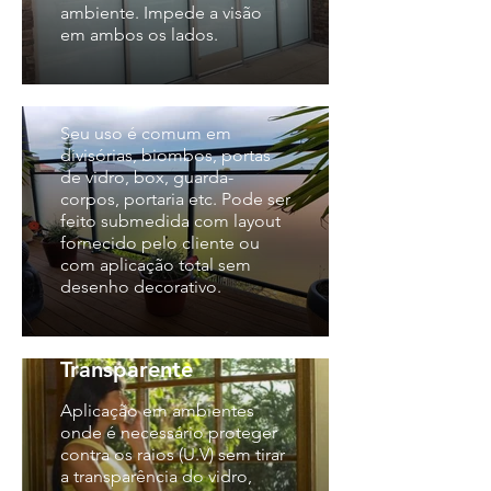
ambiente. Impede a visão
em ambos os lados.
Película Jateada ou
Jateado Decorativo
Seu uso é comum em
divisórias, biombos, portas
de vidro, box, guarda-
corpos, portaria etc. Pode ser
feito submedida com layout
fornecido pelo cliente ou
com aplicação total sem
desenho decorativo.
Película Museu
Transparente
Aplicação em ambientes
onde é necessário proteger
contra os raios (U.V) sem tirar
a transparência do vidro,