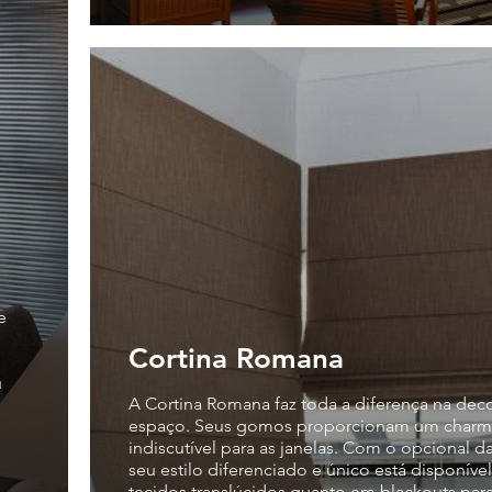
e
Cortina Romana
u
A Cortina Romana faz toda a diferença na dec
e
espaço. Seus gomos proporcionam um char
indiscutível para as janelas. Com o opcional das
seu estilo diferenciado e único está disponíve
tecidos translúcidos quanto em blackouts par