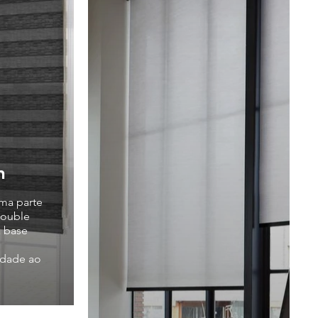
ion
ma parte
Double
a base
idade ao