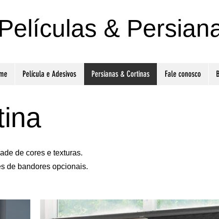
Películas & Persian
me
Película e Adesivos
Persianas & Cortinas
Fale conosco
B
tina
ade de cores e texturas.
es de bandores opcionais.