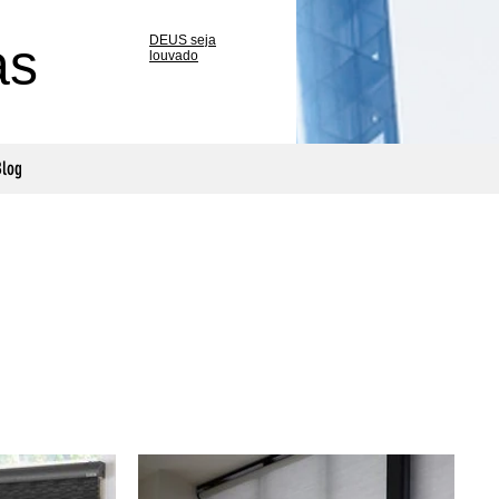
DEUS seja
as
louvado
log