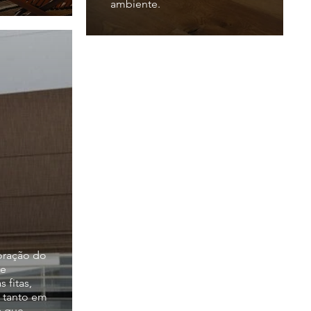
ambiente.
oração do
me
 fitas,
l tanto em
a que