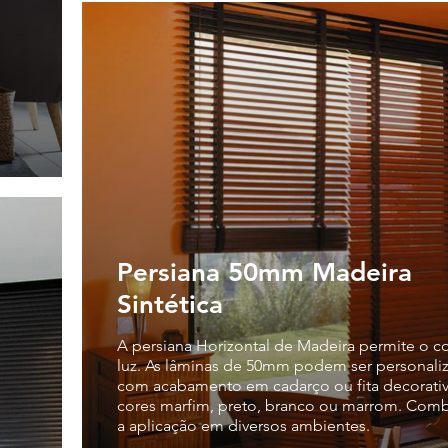
Persiana 50mm Madeira
Sintética
A persiana Horizontal de Madeira permite o c
luz. As lâminas de 50mm podem ser personalizadas
com acabamento em cadarço ou fita decorativ
cores marfim, preto, branco ou marrom. Com
a aplicação em diversos ambientes.