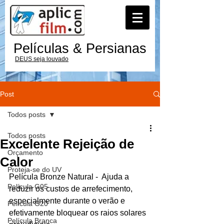
Películas & Persianas
DEUS seja louvado
Post
Todos posts
Todos posts
Excelente Rejeição de
Orçamento
Calor
Proteja-se do UV
Película Bronze Natural -  Ajuda a 
Película G05
reduzir os custos de arrefecimento, 
especialmente durante o verão e 
Película G20
efetivamente bloquear os raios solares 
Película Branca