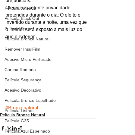
prejudiciais.
Oferece excelente privacidade 
Película Jateada
pretendida durante o dia; O efeito é 
Película Black Out
invertido durante a noite, uma vez que 
Película Prata
o interior será exposto a mais luz do 
que o exterior.
Película Bronze Natural
Remover InsulFilm
Adesivo Micro Perfurado
Cortina Romana
Película Segurança
Adesivo Decorativo
Película Bronze Espelhado
#Bronzenatural
Película Listras
Película Bronze Natural
Película G35
Película Azul Espelhado