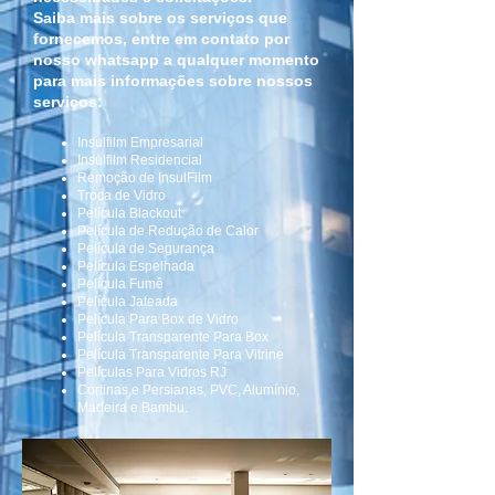
Saiba mais sobre os serviços que
fornecemos, entre em contato por
nosso whatsapp a qualquer momento
para mais informações sobre nossos
serviços:
Insulfilm Empresarial
Insulfilm Residencial
Remoção de InsulFilm
Troca de Vidro
Película Blackout
Película de Redução de Calor
Película de Segurança
Película Espelhada
Película Fumê
Película Jateada
Película Para Box de Vidro
Película Transparente Para Box
Película Transparente Para Vitrine
Películas Para Vidros RJ
Cortinas e Persianas, PVC, Alumínio,
Madeira e Bambu.