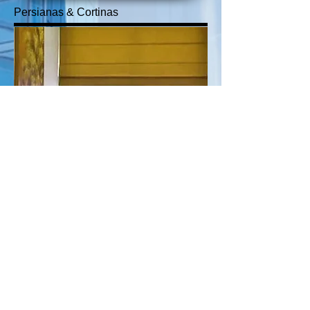
Persianas & Cortinas
Entre
Maior proteção uv
Maior conforto térmico com
redução de até 79% do calor