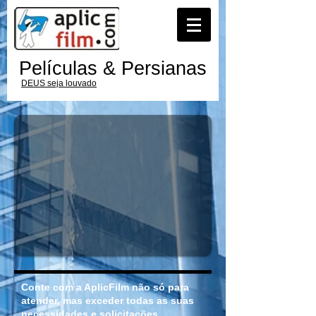
Películas & Persianas
DEUS seja louvado
Conte com a AplicFilm não só para
atender, mas exceder todas as suas
necessidades e solicitações.