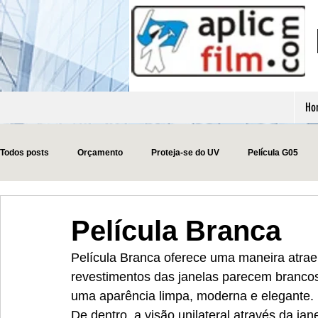
Ho
Todos posts
Orçamento
Proteja-se do UV
Película G05
Película Black Out
Película Prata
Película Bronze Natural
Película Branca
Película Branca oferece uma maneira atraent
Cortina Romana
Película Segurança
Adesivo Decorativo
revestimentos das janelas parecem brancos 
uma aparência limpa, moderna e elegante.
De dentro, a visão unilateral através da jan