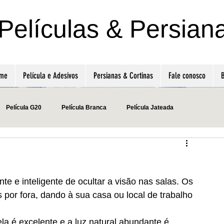
Películas & Persian
me
Película e Adesivos
Persianas & Cortinas
Fale conosco
B
Película G20
Película Branca
Película Jateada
Remover InsulFilm
Adesivo Micro Perfurado
e e inteligente de ocultar a visão nas salas. Os 
Película Bronze Espelhado
Película Listras
Película G35
por fora, dando à sua casa ou local de trabalho 
ela é excelente e a luz natural abundante é 