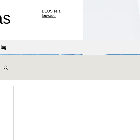
DEUS seja
as
louvado
log